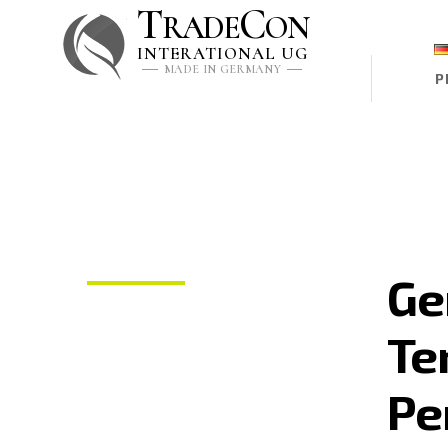
T
C
RADE
ON
INTERATIONAL UG
MADE IN GERMANY
P
Ge
Te
Pe